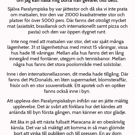
om jag kan hålla mig borta från geväret tills dess.
Själva Paralympiska by var jättestor och då ska vi inte prata
om matsalen, tror den var 21000 kvadratmeter stor och
platser för över 5000 pers. Där fanns det otroligt mycket
mat (asiatiskt, brasiliansk och internationellt samt pizza och
pasta) och den var öppen dygnet runt.
Inte nog med att matsalen var stor, det var sjukt många
lägenheter. 31 st lägenhetshus med minst 15 våningar, vissa
hus hade 18 våningar. Mellan alla hus fanns det en lång
innergård med fontäner, utegym och tennisbanor. Mellan
några hus fanns det stora poolområde med solstolar.
Inne i den internationellazonen, dit media hade tillgång. Där
fanns det McDonalds, en liten supermarket, blomsteraffär,
frisör och en stor souvenirbutik. Ett apotek och en optiker
fanns också inne i byn.
Att uppleva den Paralympiskabyn inifrån var en jätte mäktig
upplevelse. Det är svårt att förklara hur det kändes att
anlända till byn första gången, man känner en stor glädje.
Att åka in på ett nästa fullsatt Maracana är en obeskrivlig
känsla. Det var så mäktigt att komma in så man glömde
bort att vinka till publiken och till pressen. En av dom