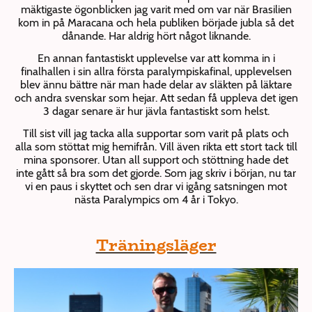
mäktigaste ögonblicken jag varit med om var när Brasilien
kom in på Maracana och hela publiken började jubla så det
dånande. Har aldrig hört något liknande.
En annan fantastiskt upplevelse var att komma in i
finalhallen i sin allra första paralympiskafinal, upplevelsen
blev ännu bättre när man hade delar av släkten på läktare
och andra svenskar som hejar. Att sedan få uppleva det igen
3 dagar senare är hur jävla fantastiskt som helst.
Till sist vill jag tacka alla supportar som varit på plats och
alla som stöttat mig hemifrån. Vill även rikta ett stort tack till
mina sponsorer. Utan all support och stöttning hade det
inte gått så bra som det gjorde. Som jag skriv i början, nu tar
vi en paus i skyttet och sen drar vi igång satsningen mot
nästa Paralympics om 4 år i Tokyo.
Träningsläger